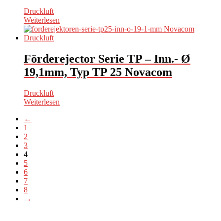
Druckluft
Weiterlesen
Förderejector Serie TP – Inn.- Ø
19,1mm, Typ TP 25 Novacom
Druckluft
Weiterlesen
←
1
2
3
4
5
6
7
8
→