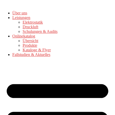
Zum
Inhalt
Über uns
springen
Leistungen
Elektrostatik
Druckluft
Schulungen & Audits
Onlinekatalog
Übersicht
Produkte
Kataloge & Flyer
Fallstudien & Aktuelles