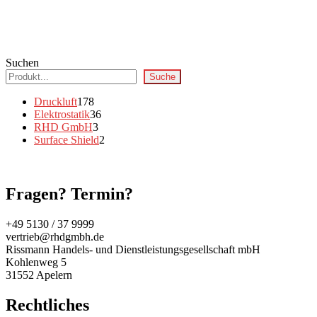
Suchen
Suche
178
Druckluft
178
Produkte
36
Elektrostatik
36
3
Produkte
RHD GmbH
3
Produkte
2
Surface Shield
2
Produkte
Fragen? Termin?
+49 5130 / 37 9999
vertrieb@rhdgmbh.de
Rissmann Handels- und Dienstleistungsgesellschaft mbH
Kohlenweg 5
31552 Apelern
Rechtliches