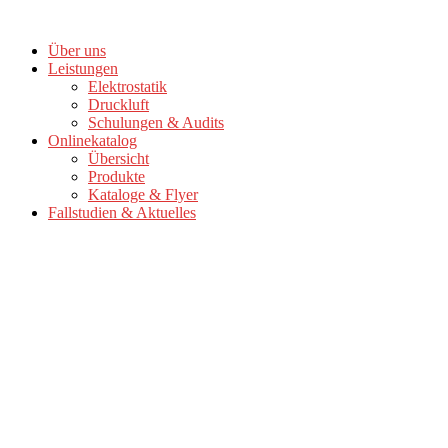
Zum
Inhalt
Über uns
springen
Leistungen
Elektrostatik
Druckluft
Schulungen & Audits
Onlinekatalog
Übersicht
Produkte
Kataloge & Flyer
Fallstudien & Aktuelles