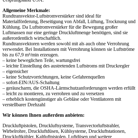
Allgemeine Merkmale:
Rundtransvektor-Luftstromverstärker sind ideal für
Materialförderung, Beseitigung von Abfall, Lüftung, Trocknung und
Kühlung. Da Luftstromverstärker für die Bewegung großer
Luftmassen nur eine geringe Druckluftmenge benötigen, sind sie
außerordentlich wirtschaftlich.
Rundtransvektoren werden sowohl mit als auch ohne Verrohrung
verwendet. Bei Installationen mit Verrohrung können sie Luftströme
bis zu 67,9 m³/min erzeugen.
– keine beweglichen Teile, wartungsfrei
– leichte Einstellung des austretenden Luftstroms mit Druckregler
– eigensicher
– keine Schutzvorrichtungen, keine Gefahrenquellen
– sofort-EIN/AUS-Schaltung
– geräuscharm, die OSHA-Lärmschutzanforderungen werden erfüllt
– leicht zu montieren, zu verrohren und zu versetzen
– erheblich kostengünstiger als Gebläse oder Ventilatoren mit
verstellbarer Drehzahl
Wir können Ihnen außerdem anbieten:
Druckluftpistolen, Druckluftsysteme, Transvectorluftstrahler,
Wirbelrohre, Druckluftdüsen, Kühlsysteme, Druckluftstationen,
Druckluftkühler, Kaltluftpistolen, Luftdüsen und weitere