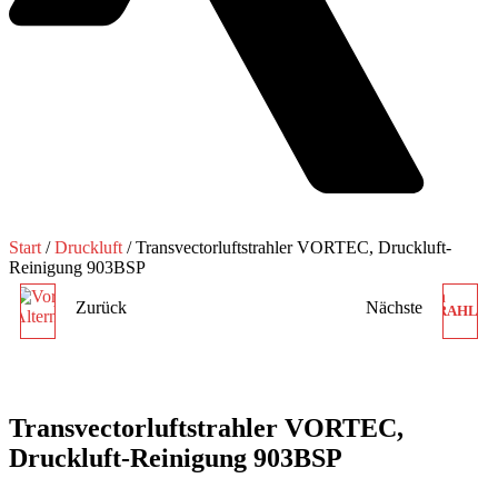
Start
/
Druckluft
/ Transvectorluftstrahler VORTEC, Druckluft-
Reinigung 903BSP
Zurück
Nächste
WIRBELROHRE 208 BSP-
TRANSVECTORLUFTSTRAHLER
15H VORTEC TUBE
VORTEC, DRUCKLUFT-
DRUCKLUFT-KÜHLUNG
REINIGUNG 904BSP
Transvectorluftstrahler VORTEC,
Druckluft-Reinigung 903BSP
INDUSTRIE