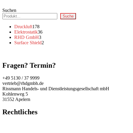
Suchen
Suche
178
Druckluft
178
Produkte
36
Elektrostatik
36
3
Produkte
RHD GmbH
3
Produkte
2
Surface Shield
2
Produkte
Fragen? Termin?
+49 5130 / 37 9999
vertrieb@rhdgmbh.de
Rissmann Handels- und Dienstleistungsgesellschaft mbH
Kohlenweg 5
31552 Apelern
Rechtliches