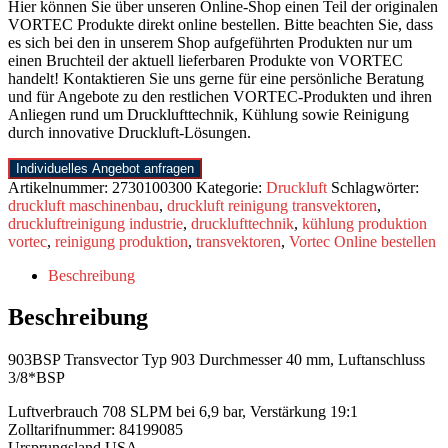
Hier können Sie über unseren Online-Shop einen Teil der originalen
VORTEC Produkte direkt online bestellen. Bitte beachten Sie, dass
es sich bei den in unserem Shop aufgeführten Produkten nur um
einen Bruchteil der aktuell lieferbaren Produkte von VORTEC
handelt! Kontaktieren Sie uns gerne für eine persönliche Beratung
und für Angebote zu den restlichen VORTEC-Produkten und ihren
Anliegen rund um Drucklufttechnik, Kühlung sowie Reinigung
durch innovative Druckluft-Lösungen.
Individuelles Angebot anfragen
Artikelnummer:
2730100300
Kategorie:
Druckluft
Schlagwörter:
druckluft maschinenbau
,
druckluft reinigung transvektoren
,
druckluftreinigung industrie
,
drucklufttechnik
,
kühlung produktion
vortec
,
reinigung produktion
,
transvektoren
,
Vortec Online bestellen
Beschreibung
Beschreibung
903BSP Transvector Typ 903 Durchmesser 40 mm, Luftanschluss
3/8*BSP
Luftverbrauch 708 SLPM bei 6,9 bar, Verstärkung 19:1
Zolltarifnummer: 84199085
Ursprungsland USA.