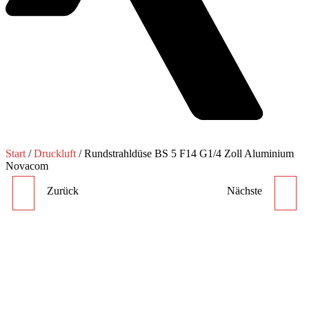
Start
/
Druckluft
/ Rundstrahldüse BS 5 F14 G1/4 Zoll Aluminium
Novacom
Zurück
Nächste
RUNDSTRAHLDÜSE BS 5
RUNDSTRAHLDÜSE BS 9
F14 ACI G1/4 ZOLL
F12 G1/4 ZOLL
EDELSTAHL NOVACOM
ALUMINIUM NOVACOM