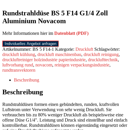
Rundstrahldüse BS 5 F14 G1/4 Zoll
Aluminium Novacom
Mehr Informationen hier im
Datenblatt (PDF)
Individuelles Angebot anfragen
Artikelnummer:
BS 5 F14-1
Kategorie:
Druckluft
Schlagwörter:
druckluft kühlung
,
druckluft maschinenbau
,
druckluft reinigung
,
druckluftreiniger holzindustrie papierindustrie
,
drucklufttechnik
,
luftvorhang rund
,
novacom
,
reinigen verpackungsindustrie
,
rundtransvektoren
Beschreibung
Beschreibung
Rundstrahldüsen formen einen gebündelten, runden, kraftvollen
Luftstrom unter Verwendung von sehr wenig Druckluft. Sie
verbrauchen bis zu 80% weniger Druckluft als beispielsweise eine
offene Düse G1/4″. Leistung und Druck sind einstellbar und einfach
kontrollierbar. Rundstrahldüsen können eigenständig eingesetzt oder