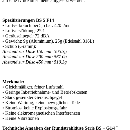
auf eine Druckluftschiene aufgesetzt werden.
Spezifizierungen BS 5 F14
• Luftverbrauch bei 5,5 bar: 420 l/mn
• Luftverstärkung: 25:1
• Geräuschpegel: 72 dBA
• Gewicht: 9g (Aluminium), 25g (Edelstahl 316L)
• Schub (Gramm):
Abstand zur Düse 150 mm: 595.3g
Abstand zur Düse 300 mm: 567.0g
Abstand zur Düse 450 mm: 510.3g
Merkmale:
• Gleichmäßiger, feiner Luftstrahl
• Geringe Inbetriebnahme- und Betriebskosten
• Stark gesenkter Geräuschpegel
• Keine Wartung, keine beweglichen Teile
• Stromlos, keine Explosionsgefahr
• Keine elektromagnetischen Interferenzen
• Keine Vibrationen
Technische Angaben der Rundstrahldüse Serie BS – G1/4″