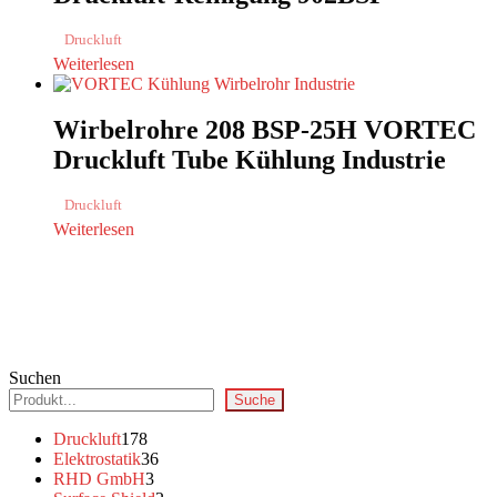
Druckluft
Weiterlesen
Wirbelrohre 208 BSP-25H VORTEC
Druckluft Tube Kühlung Industrie
Druckluft
Weiterlesen
Suchen
Suche
178
Druckluft
178
Produkte
36
Elektrostatik
36
3
Produkte
RHD GmbH
3