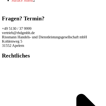
Produkte
2
Surface Shield
2
Produkte
Fragen? Termin?
+49 5130 / 37 9999
vertrieb@rhdgmbh.de
Rissmann Handels- und Dienstleistungsgesellschaft mbH
Kohlenweg 5
31552 Apelern
Rechtliches