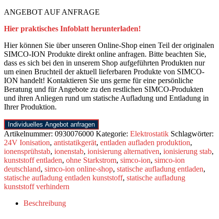
ANGEBOT AUF ANFRAGE
Hier praktisches Infoblatt herunterladen!
Hier können Sie über unseren Online-Shop einen Teil der originalen
SIMCO-ION Produkte direkt online anfragen. Bitte beachten Sie,
dass es sich bei den in unserem Shop aufgeführten Produkten nur
um einen Bruchteil der aktuell lieferbaren Produkte von SIMCO-
ION handelt! Kontaktieren Sie uns gerne für eine persönliche
Beratung und für Angebote zu den restlichen SIMCO-Produkten
und ihren Anliegen rund um statische Aufladung und Entladung in
Ihrer Produktion.
Individuelles Angebot anfragen
Artikelnummer:
0930076000
Kategorie:
Elektrostatik
Schlagwörter:
24V Ionisation
,
antistatikgerät
,
entladen aufladen produktion
,
ionensprühstab
,
ionenstab
,
ionisierung alternativen
,
ionisierung stab
,
kunststoff entladen
,
ohne Starkstrom
,
simco-ion
,
simco-ion
deutschland
,
simco-ion online-shop
,
statische aufladung entladen
,
statische aufladung entladen kunststoff
,
statische aufladung
kunststoff verhindern
Beschreibung