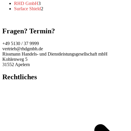
3
Produkte
RHD GmbH
3
Produkte
2
Surface Shield
2
Produkte
Fragen? Termin?
+49 5130 / 37 9999
vertrieb@rhdgmbh.de
Rissmann Handels- und Dienstleistungsgesellschaft mbH
Kohlenweg 5
31552 Apelern
Rechtliches