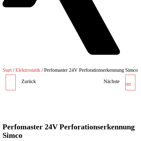
Start
/
Elektrostatik
/ Perfomaster 24V Perforationserkennung Simco
Zurück
Nächste
AUFLADEGENERATOR
CLEANFLEX EASY
CM5-60 N SIMCO
IONENSPRÜHPISTOLE
24V DC SIMCO-ION
Perfomaster 24V Perforationserkennung
Simco