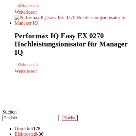
Elektrostatik
Weiterlesen
Performax IQ Easy EX 0270
Hochleistungsionisator für Manager
IQ
Elektrostatik
Weiterlesen
Suchen
Suche
178
Druckluft
178
Produkte
36
Elektrostatik
36