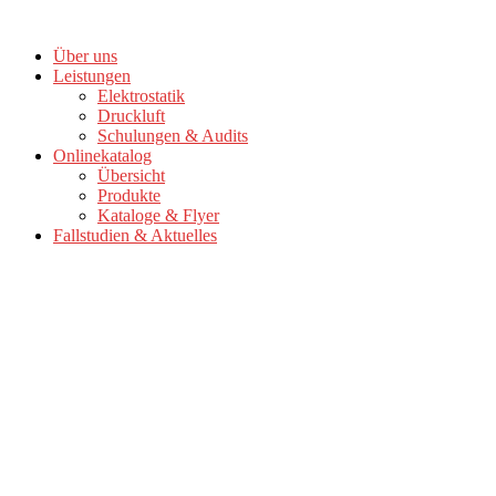
Zum
Inhalt
Über uns
springen
Leistungen
Elektrostatik
Druckluft
Schulungen & Audits
Onlinekatalog
Übersicht
Produkte
Kataloge & Flyer
Fallstudien & Aktuelles