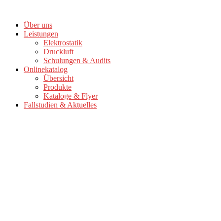
Zum
Inhalt
Über uns
springen
Leistungen
Elektrostatik
Druckluft
Schulungen & Audits
Onlinekatalog
Übersicht
Produkte
Kataloge & Flyer
Fallstudien & Aktuelles