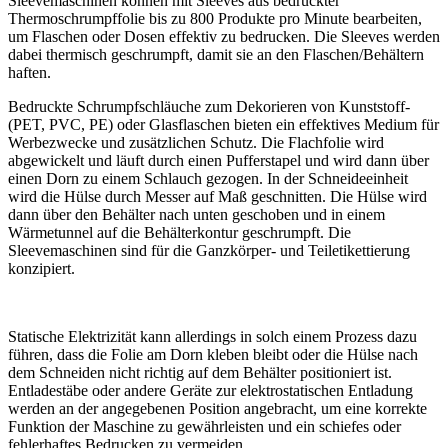
Sleevemaschinen können mit Sleeves aus bedruckter
Thermoschrumpffolie bis zu 800 Produkte pro Minute bearbeiten,
um Flaschen oder Dosen effektiv zu bedrucken. Die Sleeves werden
dabei thermisch geschrumpft, damit sie an den Flaschen/Behältern
haften.
Bedruckte Schrumpfschläuche zum Dekorieren von Kunststoff-
(PET, PVC, PE) oder Glasflaschen bieten ein effektives Medium für
Werbezwecke und zusätzlichen Schutz. Die Flachfolie wird
abgewickelt und läuft durch einen Pufferstapel und wird dann über
einen Dorn zu einem Schlauch gezogen. In der Schneideeinheit
wird die Hülse durch Messer auf Maß geschnitten. Die Hülse wird
dann über den Behälter nach unten geschoben und in einem
Wärmetunnel auf die Behälterkontur geschrumpft. Die
Sleevemaschinen sind für die Ganzkörper- und Teiletikettierung
konzipiert.
Statische Elektrizität kann allerdings in solch einem Prozess dazu
führen, dass die Folie am Dorn kleben bleibt oder die Hülse nach
dem Schneiden nicht richtig auf dem Behälter positioniert ist.
Entladestäbe oder andere Geräte zur elektrostatischen Entladung
werden an der angegebenen Position angebracht, um eine korrekte
Funktion der Maschine zu gewährleisten und ein schiefes oder
fehlerhaftes Bedrucken zu vermeiden.