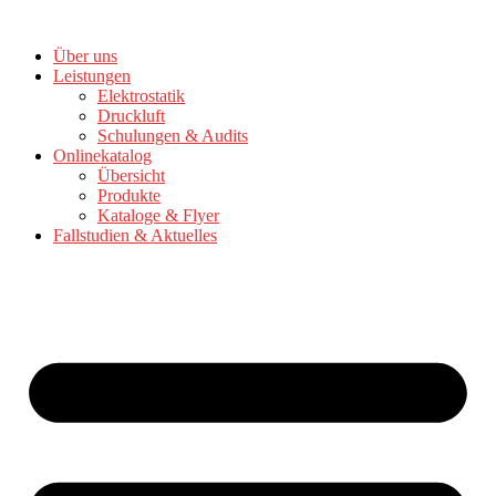
Zum
Inhalt
Über uns
springen
Leistungen
Elektrostatik
Druckluft
Schulungen & Audits
Onlinekatalog
Übersicht
Produkte
Kataloge & Flyer
Fallstudien & Aktuelles