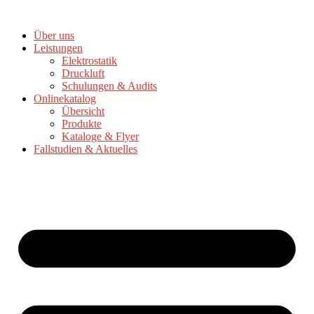
Zum
Inhalt
Über uns
springen
Leistungen
Elektrostatik
Druckluft
Schulungen & Audits
Onlinekatalog
Übersicht
Produkte
Kataloge & Flyer
Fallstudien & Aktuelles