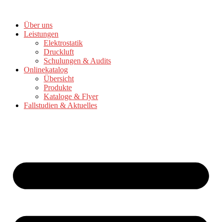
Zum
Inhalt
Über uns
springen
Leistungen
Elektrostatik
Druckluft
Schulungen & Audits
Onlinekatalog
Übersicht
Produkte
Kataloge & Flyer
Fallstudien & Aktuelles