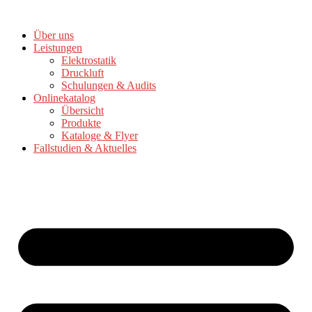
Zum
Inhalt
Über uns
springen
Leistungen
Elektrostatik
Druckluft
Schulungen & Audits
Onlinekatalog
Übersicht
Produkte
Kataloge & Flyer
Fallstudien & Aktuelles