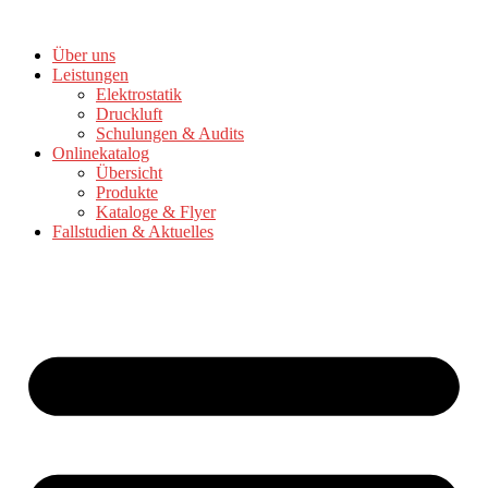
Zum
Inhalt
Über uns
springen
Leistungen
Elektrostatik
Druckluft
Schulungen & Audits
Onlinekatalog
Übersicht
Produkte
Kataloge & Flyer
Fallstudien & Aktuelles