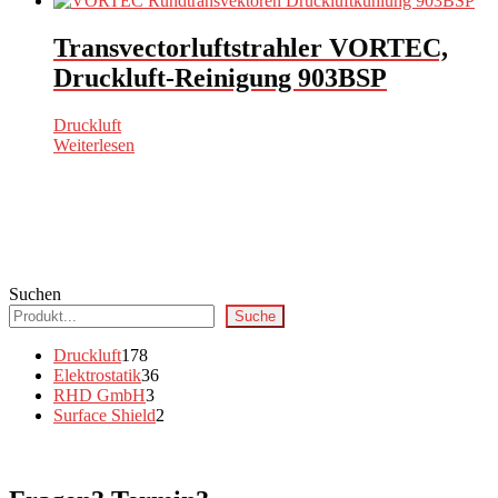
Transvectorluftstrahler VORTEC,
Druckluft-Reinigung 903BSP
Druckluft
Weiterlesen
Suchen
Suche
178
Druckluft
178
Produkte
36
Elektrostatik
36
3
Produkte
RHD GmbH
3
Produkte
2
Surface Shield
2
Produkte