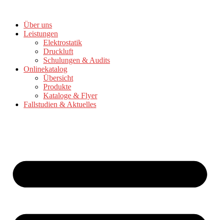
Zum
Inhalt
Über uns
springen
Leistungen
Elektrostatik
Druckluft
Schulungen & Audits
Onlinekatalog
Übersicht
Produkte
Kataloge & Flyer
Fallstudien & Aktuelles