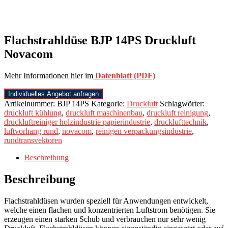
Flachstrahldüse BJP 14PS Druckluft
Novacom
Mehr Informationen hier im
Datenblatt (PDF)
Individuelles Angebot anfragen
Artikelnummer:
BJP 14PS
Kategorie:
Druckluft
Schlagwörter:
druckluft kühlung
,
druckluft maschinenbau
,
druckluft reinigung
,
druckluftreiniger holzindustrie papierindustrie
,
drucklufttechnik
,
luftvorhang rund
,
novacom
,
reinigen verpackungsindustrie
,
rundtransvektoren
Beschreibung
Beschreibung
Flachstrahldüsen wurden speziell für Anwendungen entwickelt,
welche einen flachen und konzentrierten Luftstrom benötigen. Sie
erzeugen einen starken Schub und verbrauchen nur sehr wenig