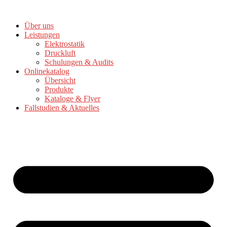
Zum
Inhalt
Über uns
springen
Leistungen
Elektrostatik
Druckluft
Schulungen & Audits
Onlinekatalog
Übersicht
Produkte
Kataloge & Flyer
Fallstudien & Aktuelles