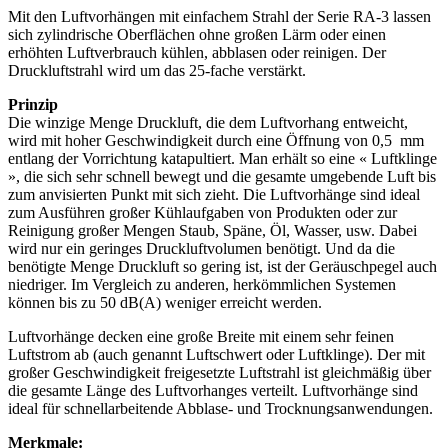
Mit den Luftvorhängen mit einfachem Strahl der Serie RA-3 lassen
sich zylindrische Oberflächen ohne großen Lärm oder einen
erhöhten Luftverbrauch kühlen, abblasen oder reinigen. Der
Druckluftstrahl wird um das 25-fache verstärkt.
Prinzip
Die winzige Menge Druckluft, die dem Luftvorhang entweicht,
wird mit hoher Geschwindigkeit durch eine Öffnung von 0,5 mm
entlang der Vorrichtung katapultiert. Man erhält so eine « Luftklinge
», die sich sehr schnell bewegt und die gesamte umgebende Luft bis
zum anvisierten Punkt mit sich zieht. Die Luftvorhänge sind ideal
zum Ausführen großer Kühlaufgaben von Produkten oder zur
Reinigung großer Mengen Staub, Späne, Öl, Wasser, usw. Dabei
wird nur ein geringes Druckluftvolumen benötigt. Und da die
benötigte Menge Druckluft so gering ist, ist der Geräuschpegel auch
niedriger. Im Vergleich zu anderen, herkömmlichen Systemen
können bis zu 50 dB(A) weniger erreicht werden.
Luftvorhänge decken eine große Breite mit einem sehr feinen
Luftstrom ab (auch genannt Luftschwert oder Luftklinge). Der mit
großer Geschwindigkeit freigesetzte Luftstrahl ist gleichmäßig über
die gesamte Länge des Luftvorhanges verteilt. Luftvorhänge sind
ideal für schnellarbeitende Abblase- und Trocknungsanwendungen.
Merkmale: