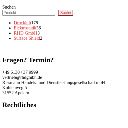
Suchen
Suche
178
Druckluft
178
Produkte
36
Elektrostatik
36
3
Produkte
RHD GmbH
3
Produkte
2
Surface Shield
2
Produkte
Fragen? Termin?
+49 5130 / 37 9999
vertrieb@rhdgmbh.de
Rissmann Handels- und Dienstleistungsgesellschaft mbH
Kohlenweg 5
31552 Apelern
Rechtliches