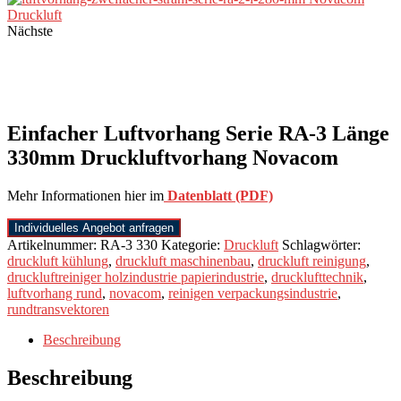
Nächste
Einfacher Luftvorhang Serie RA-3 Länge
330mm Druckluftvorhang Novacom
Mehr Informationen hier im
Datenblatt (PDF)
Individuelles Angebot anfragen
Artikelnummer:
RA-3 330
Kategorie:
Druckluft
Schlagwörter:
druckluft kühlung
,
druckluft maschinenbau
,
druckluft reinigung
,
druckluftreiniger holzindustrie papierindustrie
,
drucklufttechnik
,
luftvorhang rund
,
novacom
,
reinigen verpackungsindustrie
,
rundtransvektoren
Beschreibung
Beschreibung