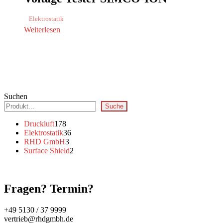
Elektrostatik
Weiterlesen
Suchen
Suche
178
Druckluft
178
Produkte
36
Elektrostatik
36
3
Produkte
RHD GmbH
3
Produkte
2
Surface Shield
2
Produkte
Fragen? Termin?
+49 5130 / 37 9999
vertrieb@rhdgmbh.de