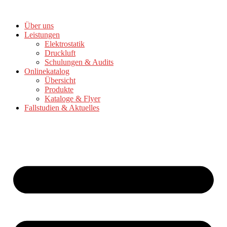
Zum
Inhalt
Über uns
springen
Leistungen
Elektrostatik
Druckluft
Schulungen & Audits
Onlinekatalog
Übersicht
Produkte
Kataloge & Flyer
Fallstudien & Aktuelles